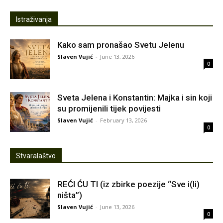
Istraživanja
Kako sam pronašao Svetu Jelenu
Slaven Vujić
-
June 13, 2026
0
Sveta Jelena i Konstantin: Majka i sin koji
su promijenili tijek povijesti
Slaven Vujić
-
February 13, 2026
0
Stvaralaštvo
REĆI ĆU TI (iz zbirke poezije “Sve i(li)
ništa”)
Slaven Vujić
-
June 13, 2026
0