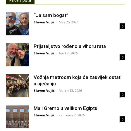
Priče s puta
“Ja sam bogat”
Slaven Vujić
-
May 25, 2026
0
Prijateljstvo rođeno u vihoru rata
Slaven Vujić
-
April 2, 2026
0
Vožnja metroom koja će zauvijek ostati
u sjećanju
Slaven Vujić
-
March 13, 2026
0
Mali Gremo u velikom Egiptu
Slaven Vujić
-
February 2, 2026
0