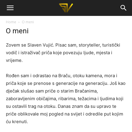
Slaven
Home
O meni
O meni
Vujic
Zovem se Slaven Vujić. Pisac sam, storyteller, turistički
vodič i istraživač priča koje povezuju ljude, mjesta i
vrijeme.
Rođen sam i odrastao na Braču, otoku kamena, mora i
priča koje se prenose s generacije na generaciju. Još kao
dječak slušao sam priče o starim Bračanima,
zaboravljenim običajima, ribarima, težacima i ljudima koji
su ostavili trag na otoku. Danas znam da su upravo te
priče oblikovale moj pogled na svijet i odredile put kojim
ću krenuti.