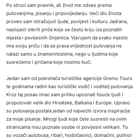
Po struci sam pravnik, ali život me odveo prema
putovanjima, pisanju i pripovijedanju. Veći dio života
proveo sam istražujući ljude, povijest i kulturu Jadrana,
nastojeći otkriti priče koje se često kriju iza poznatih
mjesta i povijesnih činjenica. Vjerujem da svako mjesto
ima svoju priču i da se prava vrijednost putovanja ne
nalazi samo u znamenitostima, nego u ljudima koje
susrećemo i pričama koje nosimo kući.
Jedan sam od pokretača turističke agencije Gremo Tours
te godinama radim kao turistički vodič i voditelj putovanja.
Kroz taj posao imao sam priliku upoznati tisuće ljudi i
proputovati velik dio Hrvatske, Balkana i Europe. Upravo
su putovanja postala jedan od najvećih izvora inspiracije
za moje pisanje. Mnogi ljudi koje ćete susresti na ovim
stranicama nisu poznate osobe ni povijesni velikani. To
su vozači autobusa, ribari, hodočasnici, domaćini, putnici