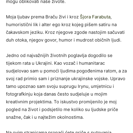
mogu oblikovati naše živote.
Moja ljubav prema Braču živi i kroz
Šjora Farabuta
,
humoristični lik i alter ego kroz kojeg pišem satiru na
čakavskom jeziku. Kroz njegove zgode nastojim sačuvati
duh otoka, njegov govor, humor i mudrost običnih ljudi.
Jedno od najvažnijih životnih poglavlja dogodilo se
tijekom rata u Ukrajini. Kao vozač i humanitarac
sudjelovao sam u pomoći ljudima pogođenima ratom, a za
svoj rad primio sam i priznanje ukrajinske vojske. Upravo
tamo upoznao sam svoju suprugu Irynu, umjetnicu i
fotografkinju koja danas često sudjeluje u mojim
kreativnim projektima. To iskustvo promijenilo je moj
pogled na život i podsjetilo me koliko su ljudske priče
snažne, čak i u najtežim okolnostima.
Na ovim stranicama pronaći ćete priče s putovanja,