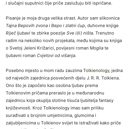
i slučajni suputnici čije priče zaslužuju biti ispričane.
Pisanje je moja druga velika strast. Autor sam slikovnica
Tajna Bepovih zvona
i
Bepo i zlatni ćup
, duhovne knjige
Riječ ljubavi
te zbirke poezije
Sve i(li) ništa
. Trenutno
radim na nekoliko novih projekata, među kojima su knjiga
o Svetoj Jeleni Križarici, povijesni roman
Mogila
te
ljubavni roman
Cvjetovi od višanja
.
Posebno mjesto u mom radu zauzima
Tolkienology
, jedna
od najvećih zajednica posvećenih djelu J. R. R. Tolkiena.
Ono što je započelo kao osobna ljubav prema
Tolkienovim pričama preraslo je u međunarodnu
zajednicu koja okuplja stotine tisuća ljubitelja fantasy
književnosti. Kroz Tolkienology imao sam priliku
surađivati s brojnim umjetnicima, glumcima i
zaljubljenicima u Tolkienov svijet te istraživati kako priče