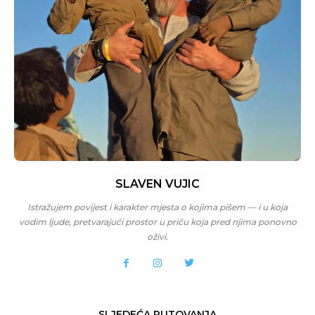
SLAVEN VUJIC
Istražujem povijest i karakter mjesta o kojima pišem — i u koja
vodim ljude, pretvarajući prostor u priču koja pred njima ponovno
oživi.
SLJEDEĆA PUTOVANJA