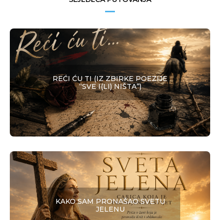
REĆI ĆU TI (IZ ZBIRKE POEZIJE
“SVE I(LI) NIŠTA”)
KAKO SAM PRONAŠAO SVETU
JELENU